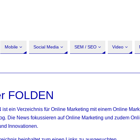
Mobile
Social Media
SEM / SEO
Video
er FOLDEN
st ein Verzeichnis für Online Marketing mit einem Online Mark
g. Die News fokussieren auf Online Marketing und zudem Onl
nd Innovationen.
eichnis beinhaltet zum einen Links zu ausgesuchten