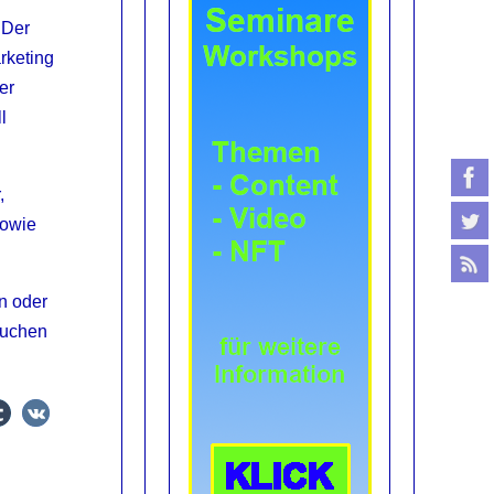
 Der
rketing
er
l
,
sowie
n oder
suchen